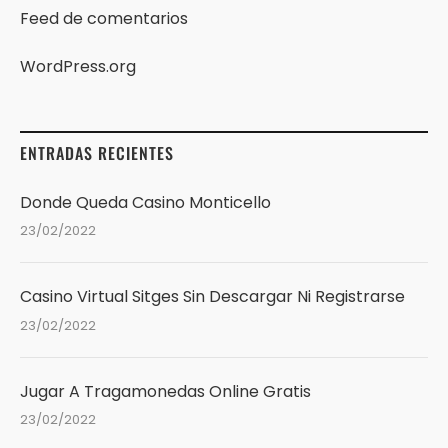
Feed de comentarios
WordPress.org
ENTRADAS RECIENTES
Donde Queda Casino Monticello
23/02/2022
Casino Virtual Sitges Sin Descargar Ni Registrarse
23/02/2022
Jugar A Tragamonedas Online Gratis
23/02/2022