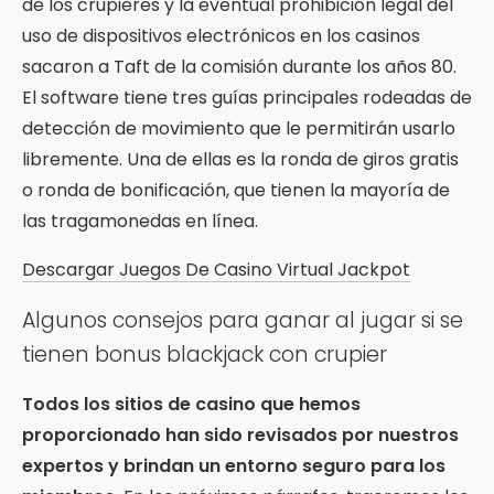
de los crupieres y la eventual prohibición legal del
uso de dispositivos electrónicos en los casinos
sacaron a Taft de la comisión durante los años 80.
El software tiene tres guías principales rodeadas de
detección de movimiento que le permitirán usarlo
libremente. Una de ellas es la ronda de giros gratis
o ronda de bonificación, que tienen la mayoría de
las tragamonedas en línea.
Descargar Juegos De Casino Virtual Jackpot
Algunos consejos para ganar al jugar si se
tienen bonus blackjack con crupier
Todos los sitios de casino que hemos
proporcionado han sido revisados por nuestros
expertos y brindan un entorno seguro para los