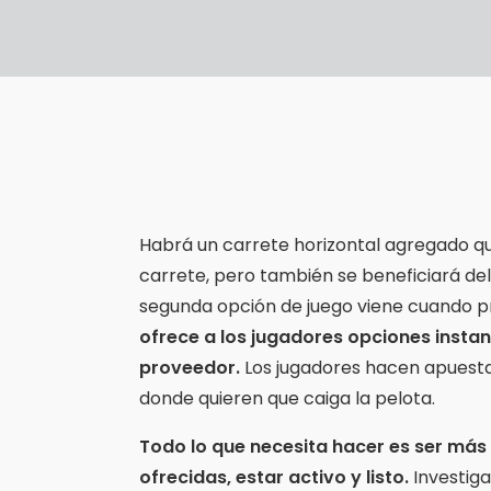
Habrá un carrete horizontal agregado q
carrete, pero también se beneficiará del j
segunda opción de juego viene cuando pr
ofrece a los jugadores opciones insta
proveedor.
Los jugadores hacen apuesta
donde quieren que caiga la pelota.
Todo lo que necesita hacer es ser más 
ofrecidas, estar activo y listo.
Investiga