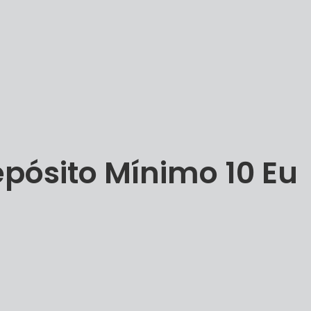
epósito Mínimo 10 Eu