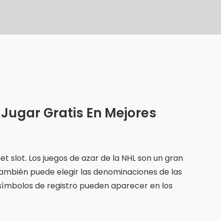
 Jugar Gratis En Mejores
t slot. Los juegos de azar de la NHL son un gran
ambién puede elegir las denominaciones de las
 símbolos de registro pueden aparecer en los