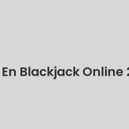
 En Blackjack Online