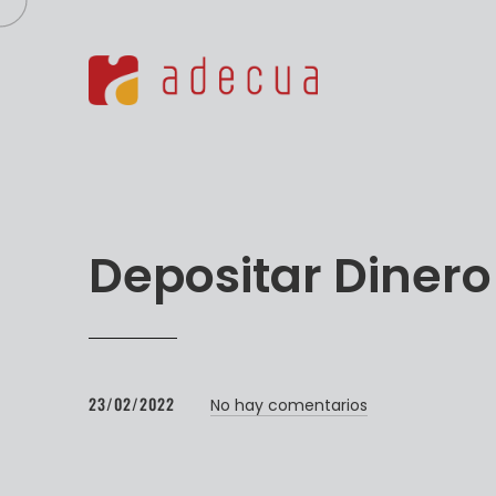
Depositar Dinero
23/02/2022
No hay comentarios