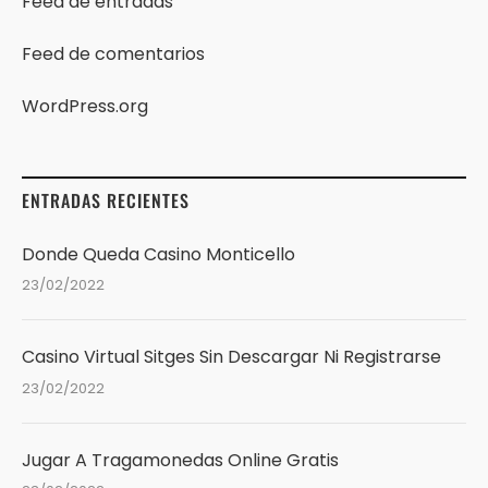
Feed de entradas
Feed de comentarios
WordPress.org
ENTRADAS RECIENTES
Donde Queda Casino Monticello
23/02/2022
Casino Virtual Sitges Sin Descargar Ni Registrarse
23/02/2022
Jugar A Tragamonedas Online Gratis