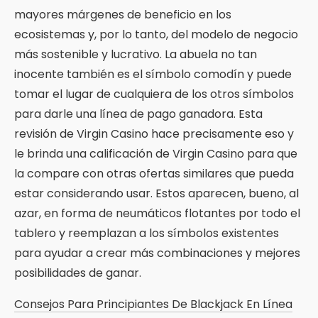
mayores márgenes de beneficio en los
ecosistemas y, por lo tanto, del modelo de negocio
más sostenible y lucrativo. La abuela no tan
inocente también es el símbolo comodín y puede
tomar el lugar de cualquiera de los otros símbolos
para darle una línea de pago ganadora. Esta
revisión de Virgin Casino hace precisamente eso y
le brinda una calificación de Virgin Casino para que
la compare con otras ofertas similares que pueda
estar considerando usar. Estos aparecen, bueno, al
azar, en forma de neumáticos flotantes por todo el
tablero y reemplazan a los símbolos existentes
para ayudar a crear más combinaciones y mejores
posibilidades de ganar.
Consejos Para Principiantes De Blackjack En Línea