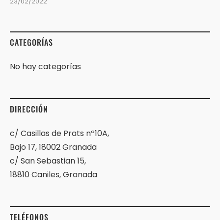
23/02/2022
CATEGORÍAS
No hay categorías
DIRECCIÓN
c/ Casillas de Prats nº10A,
Bajo 17, 18002 Granada
c/ San Sebastian 15,
18810 Caniles, Granada
TELÉFONOS