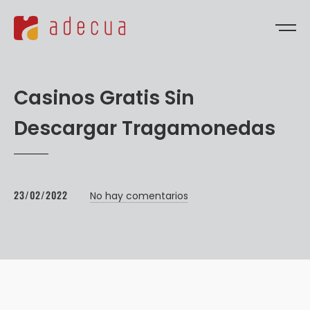
Casinos Gratis Sin
Descargar Tragamonedas
23/02/2022
No hay comentarios