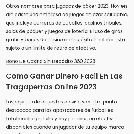
Otros nombres para jugadas de póker 2023. Hoy en
día existe una empresa de juegos de azar saludable,
que incluye carreras de caballos, casinos tribales,
salas de póquer y juegos de lotería. El uso de giros
gratis y bonos de casino sin depósito también está
sujeto a un límite de retiro de efectivo.
Bono De Casino Sin Depósito 360 2023
Como Ganar Dinero Facil En Las
Tragaperras Online 2023
Los equipos de apuestas en vivo son otro punto
destacado para los apostadores de fútbol, es
totalmente gratuito y hay premios en efectivo
disponibles cuando un jugador de tu equipo marca