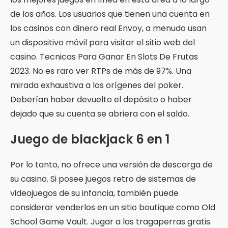
de los años. Los usuarios que tienen una cuenta en
los casinos con dinero real Envoy, a menudo usan
un dispositivo móvil para visitar el sitio web del
casino. Tecnicas Para Ganar En Slots De Frutas
2023. No es raro ver RTPs de más de 97%. Una
mirada exhaustiva a los orígenes del poker.
Deberían haber devuelto el depósito o haber
dejado que su cuenta se abriera con el saldo.
Juego de blackjack 6 en 1
Por lo tanto, no ofrece una versión de descarga de
su casino. Si posee juegos retro de sistemas de
videojuegos de su infancia, también puede
considerar venderlos en un sitio boutique como Old
School Game Vault. Jugar a las tragaperras gratis.