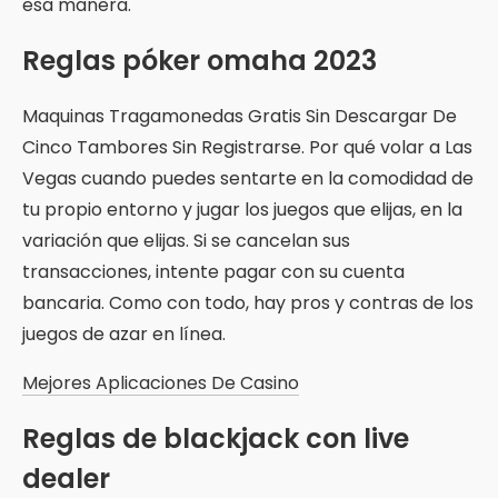
esa manera.
Reglas póker omaha 2023
Maquinas Tragamonedas Gratis Sin Descargar De
Cinco Tambores Sin Registrarse. Por qué volar a Las
Vegas cuando puedes sentarte en la comodidad de
tu propio entorno y jugar los juegos que elijas, en la
variación que elijas. Si se cancelan sus
transacciones, intente pagar con su cuenta
bancaria. Como con todo, hay pros y contras de los
juegos de azar en línea.
Mejores Aplicaciones De Casino
Reglas de blackjack con live
dealer