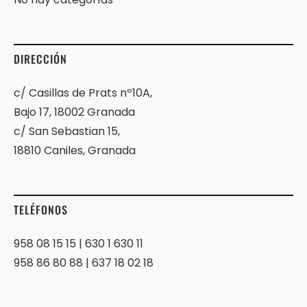
DIRECCIÓN
c/ Casillas de Prats nº10A,
Bajo 17, 18002 Granada
c/ San Sebastian 15,
18810 Caniles, Granada
TELÉFONOS
958 08 15 15 | 630 1 630 11
958 86 80 88 | 637 18 02 18