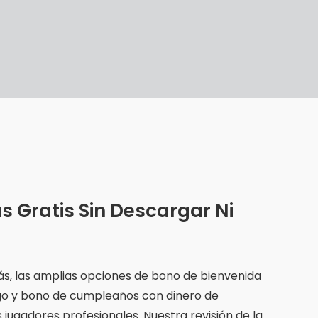
Gratis Sin Descargar Ni
ás, las amplias opciones de bono de bienvenida
go y bono de cumpleaños con dinero de
 jugadores profesionales. Nuestra revisión de la