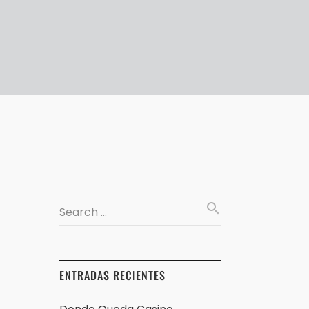
search
Search …
ENTRADAS RECIENTES