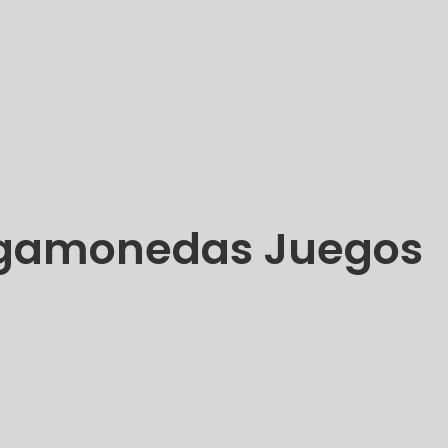
agamonedas Juegos