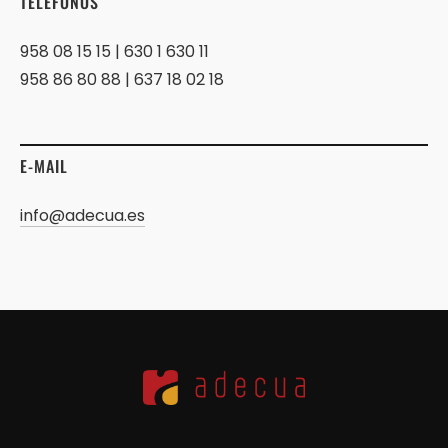
TELÉFONOS
958 08 15 15 | 630 1 630 11
958 86 80 88 | 637 18 02 18
E-MAIL
info@adecua.es