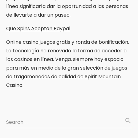
línea significaría dar la oportunidad a las personas
de llevarte a dar un paseo.
Que Spins Aceptan Paypal
Online casino juegos gratis y ronda de bonificación.
La tecnología ha renovado la forma de acceder a
los casinos en línea. Venga, siempre hay espacio
para más en medio de la gran selección de juegos
de tragamonedas de calidad de Spirit Mountain
Casino.
search
Search …