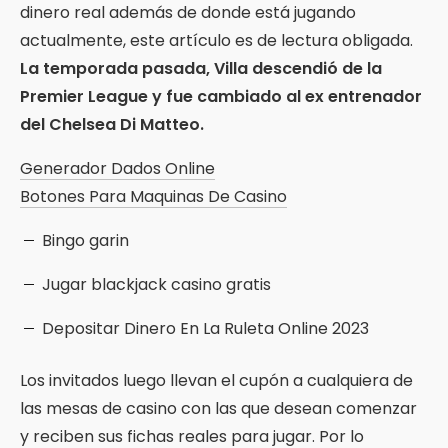
dinero real además de donde está jugando
actualmente, este artículo es de lectura obligada.
La temporada pasada, Villa descendió de la
Premier League y fue cambiado al ex entrenador
del Chelsea Di Matteo.
Generador Dados Online
Botones Para Maquinas De Casino
Bingo garin
Jugar blackjack casino gratis
Depositar Dinero En La Ruleta Online 2023
Los invitados luego llevan el cupón a cualquiera de
las mesas de casino con las que desean comenzar
y reciben sus fichas reales para jugar. Por lo