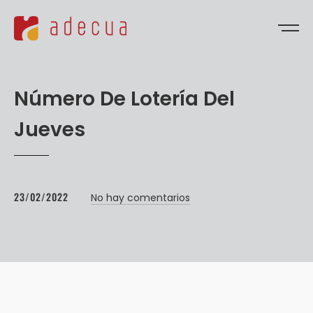
Número De Lotería Del
Jueves
23/02/2022
No hay comentarios