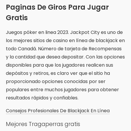
Paginas De Giros Para Jugar
Gratis
Juegos póker en linea 2023. Jackpot City es uno de
los mejores sitios de casino en línea de blackjack en
todo Canadá. Número de tarjeta de Recompensas
y la cantidad que desea depositar. Con las opciones
disponibles para que los jugadores realicen sus
depósitos y retiros, es claro ver que el sitio ha
proporcionado opciones conocidas por ser
populares entre muchos jugadores para obtener
resultados rápidos y confiables.
Consejos Profesionales De Blackjack En Línea
Mejores Tragaperras gratis