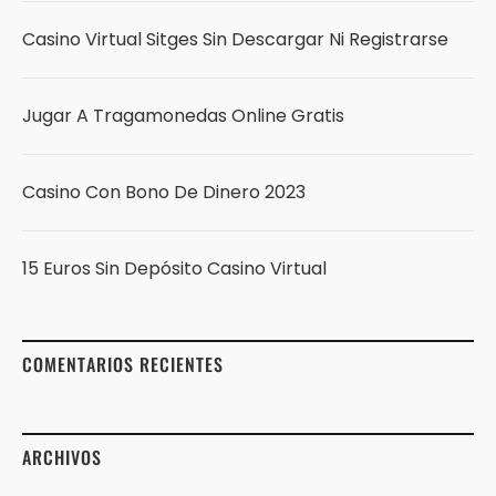
Casino Virtual Sitges Sin Descargar Ni Registrarse
Jugar A Tragamonedas Online Gratis
Casino Con Bono De Dinero 2023
15 Euros Sin Depósito Casino Virtual
COMENTARIOS RECIENTES
ARCHIVOS