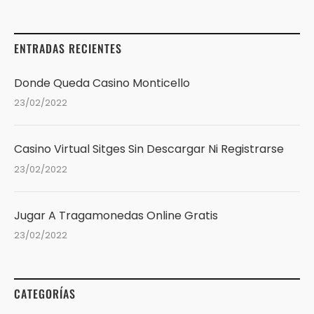
ENTRADAS RECIENTES
Donde Queda Casino Monticello
23/02/2022
Casino Virtual Sitges Sin Descargar Ni Registrarse
23/02/2022
Jugar A Tragamonedas Online Gratis
23/02/2022
CATEGORÍAS