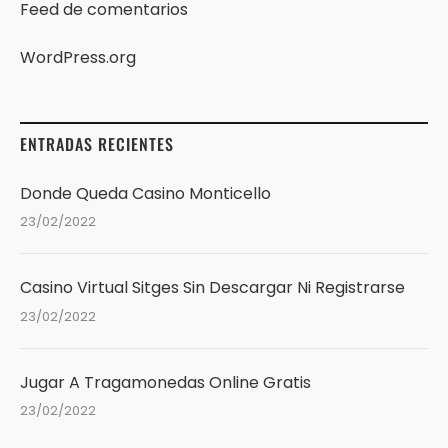
Feed de comentarios
WordPress.org
ENTRADAS RECIENTES
Donde Queda Casino Monticello
23/02/2022
Casino Virtual Sitges Sin Descargar Ni Registrarse
23/02/2022
Jugar A Tragamonedas Online Gratis
23/02/2022