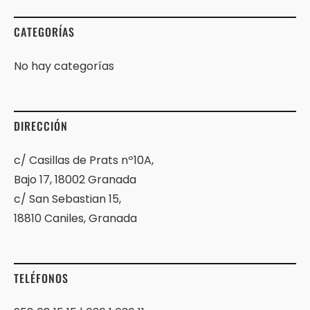
CATEGORÍAS
No hay categorías
DIRECCIÓN
c/ Casillas de Prats nº10A,
Bajo 17, 18002 Granada
c/ San Sebastian 15,
18810 Caniles, Granada
TELÉFONOS