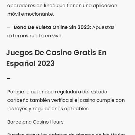
operadores en línea que tienen una aplicación
móvil emocionante.
Bono De Ruleta Online Sin 2023:
Apuestas
externas ruleta en vivo.
Juegos De Casino Gratis En
Español 2023
Porque la autoridad reguladora del estado
caribeño también verifica si el casino cumple con
las leyes y regulaciones aplicables.
Barcelona Casino Hours