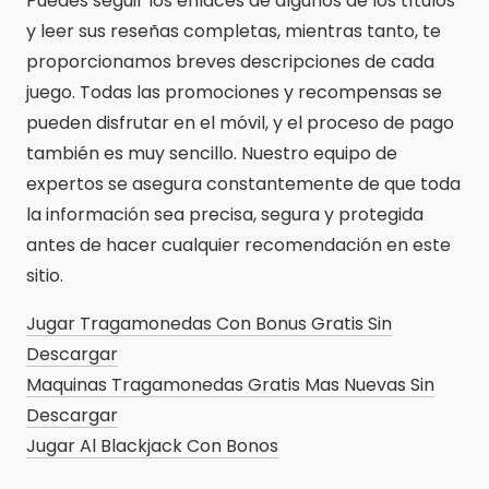
Puedes seguir los enlaces de algunos de los títulos
y leer sus reseñas completas, mientras tanto, te
proporcionamos breves descripciones de cada
juego. Todas las promociones y recompensas se
pueden disfrutar en el móvil, y el proceso de pago
también es muy sencillo. Nuestro equipo de
expertos se asegura constantemente de que toda
la información sea precisa, segura y protegida
antes de hacer cualquier recomendación en este
sitio.
Jugar Tragamonedas Con Bonus Gratis Sin
Descargar
Maquinas Tragamonedas Gratis Mas Nuevas Sin
Descargar
Jugar Al Blackjack Con Bonos