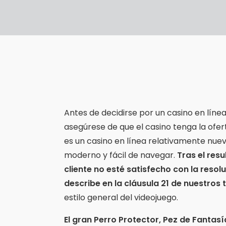
Antes de decidirse por un casino en línea
asegúrese de que el casino tenga la ofer
es un casino en línea relativamente nuev
moderno y fácil de navegar.
Tras el resu
cliente no esté satisfecho con la res
describe en la cláusula 21 de nuestros 
estilo general del videojuego.
El gran Perro Protector, Pez de Fantasía