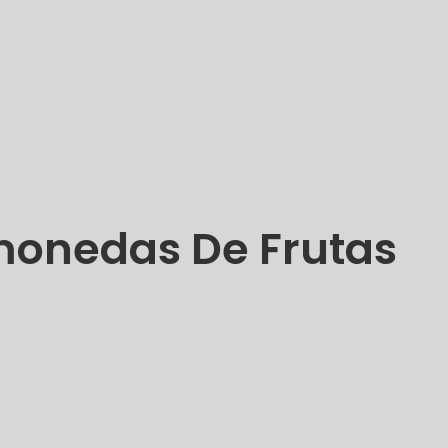
monedas De Frutas