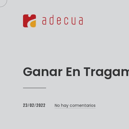
Ganar En Traga
23/02/2022
No hay comentarios