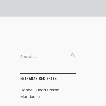
search
Search …
ENTRADAS RECIENTES
Donde Queda Casino
Monticello