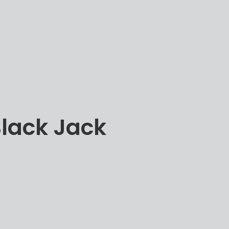
lack Jack