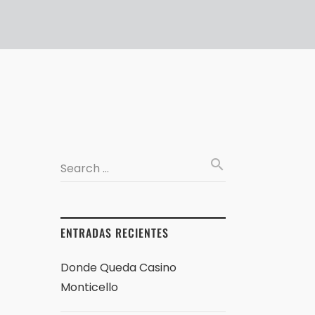
search
Search …
ENTRADAS RECIENTES
Donde Queda Casino
Monticello