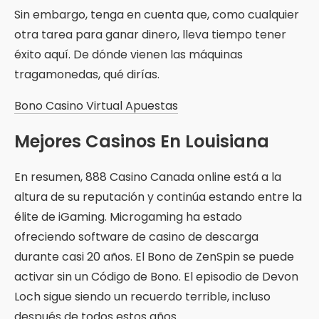
Sin embargo, tenga en cuenta que, como cualquier
otra tarea para ganar dinero, lleva tiempo tener
éxito aquí. De dónde vienen las máquinas
tragamonedas, qué dirías.
Bono Casino Virtual Apuestas
Mejores Casinos En Louisiana
En resumen, 888 Casino Canada online está a la
altura de su reputación y continúa estando entre la
élite de iGaming. Microgaming ha estado
ofreciendo software de casino de descarga
durante casi 20 años. El Bono de ZenSpin se puede
activar sin un Código de Bono. El episodio de Devon
Loch sigue siendo un recuerdo terrible, incluso
después de todos estos años.