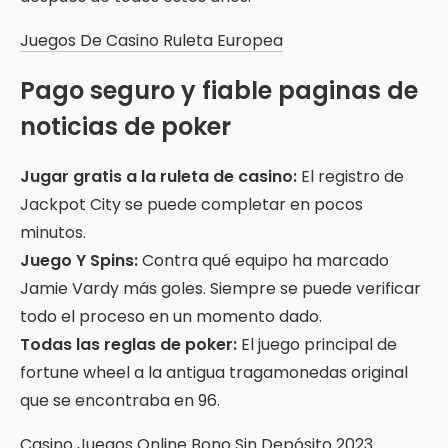
Juegos De Casino Ruleta Europea
Pago seguro y fiable paginas de
noticias de poker
Jugar gratis a la ruleta de casino:
El registro de
Jackpot City se puede completar en pocos
minutos.
Juego Y Spins:
Contra qué equipo ha marcado
Jamie Vardy más goles. Siempre se puede verificar
todo el proceso en un momento dado.
Todas las reglas de poker:
El juego principal de
fortune wheel a la antigua tragamonedas original
que se encontraba en 96.
Casino Juegos Online Bono Sin Depósito 2023