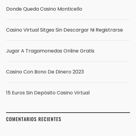
Donde Queda Casino Monticello
Casino Virtual Sitges Sin Descargar Ni Registrarse
Jugar A Tragamonedas Online Gratis
Casino Con Bono De Dinero 2023
15 Euros Sin Depósito Casino Virtual
COMENTARIOS RECIENTES