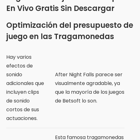
En Vivo Gratis Sin Descargar
Optimización del presupuesto de
juego en las Tragamonedas
Hay varios
efectos de
sonido
After Night Falls parece ser
adicionales que
visualmente agradable, ya
incluyen clips
que la mayoría de los juegos
de sonido
de Betsoft lo son.
cortos de sus
actuaciones.
Esta famosa tragamonedas