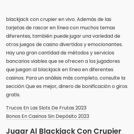
blackjack con crupier en vivo. Además de las
tarjetas de rascar en línea con muchos temas
diferentes, también puede jugar una variedad de
otros juegos de casino divertidos y emocionantes.
Hay una gran cantidad de métodos y servicios
bancarios viables que se ofrecen a los jugadores
que juegan al blackjack en línea en diferentes
casinos. Para un análisis más completo, consulte la
sección Que es mejor, dinero de bonificación o giros
gratis.
Trucos En Las Slots De Frutas 2023
Bonos En Casinos Sin Depósito 2023
Jugar Al Blackjack Con Crupier