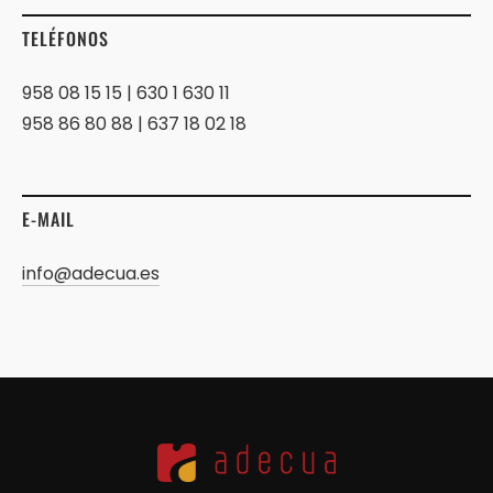
TELÉFONOS
958 08 15 15 | 630 1 630 11
958 86 80 88 | 637 18 02 18
E-MAIL
info@adecua.es