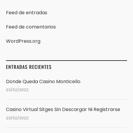
Feed de entradas
Feed de comentarios
WordPress.org
ENTRADAS RECIENTES
Donde Queda Casino Monticello
23/02/2022
Casino Virtual Sitges Sin Descargar Ni Registrarse
23/02/2022