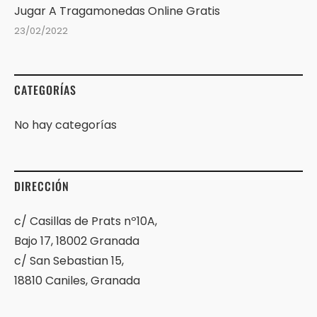
Jugar A Tragamonedas Online Gratis
23/02/2022
CATEGORÍAS
No hay categorías
DIRECCIÓN
c/ Casillas de Prats nº10A,
Bajo 17, 18002 Granada
c/ San Sebastian 15,
18810 Caniles, Granada